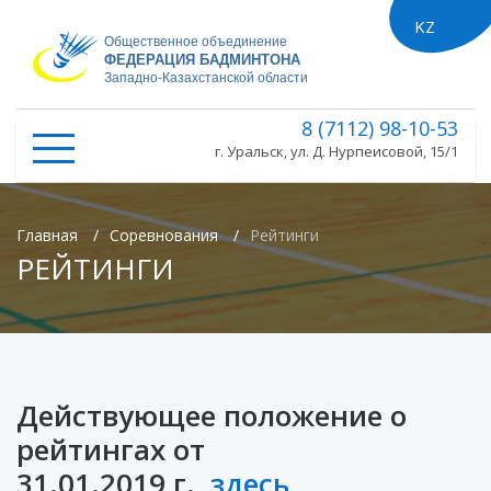
KZ
ru
Общественное объединение
ФЕДЕРАЦИЯ БАДМИНТОНА
Западно-Казахстанской области
8 (7112) 98-10-53
г. Уральск, ул. Д. Нурпеисовой, 15/1
Главная
/
Соревнования
/
Рейтинги
РЕЙТИНГИ
Действующее положение о
рейтингах от
31.01.2019 г.
здесь