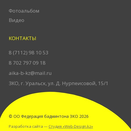
Фотоальбом
Видео
КОНТАКТЫ
8 (7112) 98 10 53
8 702 797 09 18
aika-b-kz@mail.ru
ЗКО, г. Уральск, ул. Д. Нурпеисовой, 15/1
© ОО Федерация бадминтона ЗКО
2026
Разработка сайта —
Студия «Web-Design.kz»