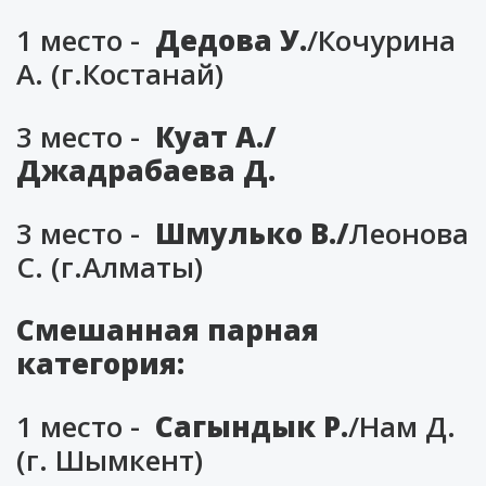
1 место -
Дедова У.
/Кочурина
А. (г.Костанай)
3 место -
Куат А./
Джадрабаева Д.
3 место -
Шмулько В./
Леонова
С. (г.Алматы)
Смешанная парная
категория:
1 место -
Сагындык Р.
/Нам Д.
(г. Шымкент)