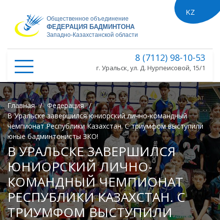
KZ
ru
Общественное объединение
ФЕДЕРАЦИЯ БАДМИНТОНА
Западно-Казахстанской области
8 (7112) 98-10-53
г. Уральск, ул. Д. Нурпеисовой, 15/1
Главная
/
Федерация
/
В Уральске завершился юниорский лично-командный
чемпионат Республики Казахстан. С триумфом выступили
юные бадминтонисты ЗКО!
В УРАЛЬСКЕ ЗАВЕРШИЛСЯ
ЮНИОРСКИЙ ЛИЧНО-
КОМАНДНЫЙ ЧЕМПИОНАТ
РЕСПУБЛИКИ КАЗАХСТАН. С
ТРИУМФОМ ВЫСТУПИЛИ