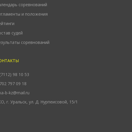
алендарь соревнований
егламенты и положения
ейтинги
остав судей
езультаты соревнований
ОНТАКТЫ
(7112) 98 10 53
702 797 09 18
ka-b-kz@mail.ru
О, г. Уральск, ул. Д. Нурпеисовой, 15/1