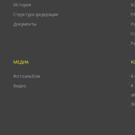
История
К
Структура федерации
Р
Документы
Р
С
Р
МЕДИА
К
Фотоальбом
8 
8 
Видео
ai
ЗК