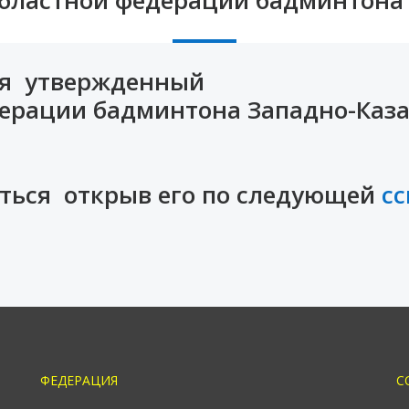
тся утвержденный
рации бадминтона Западно-Каза
ться открыв его по следующей
с
ФЕДЕРАЦИЯ
С