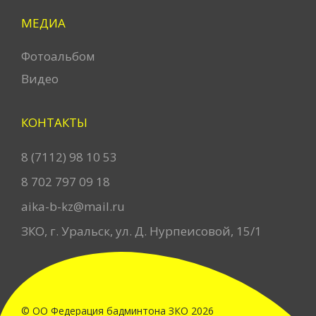
МЕДИА
Фотоальбом
Видео
КОНТАКТЫ
8 (7112) 98 10 53
8 702 797 09 18
aika-b-kz@mail.ru
ЗКО, г. Уральск, ул. Д. Нурпеисовой, 15/1
© ОО Федерация бадминтона ЗКО
2026